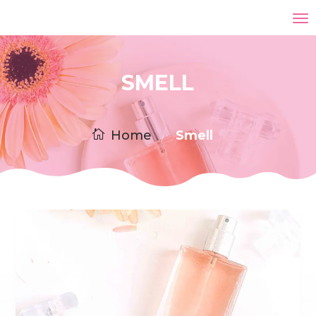
SMELL
/
Smell
Home