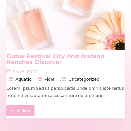
Dubai Festival City And Arabian
Ranches Discover
Sep 5, 2022
|
Aquatic
,
Floral
,
Uncategorized
Lorem Ipsum Sed ut perspiciatis unde omnis iste natus
error sit voluptatem accusantium doloremque...
View More